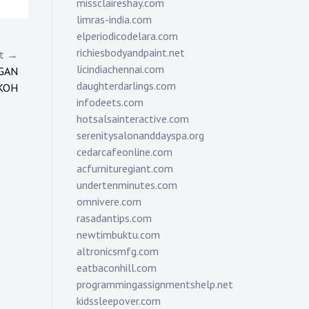
missclaireshay.com
limras-india.com
elperiodicodelara.com
richiesbodyandpaint.net
st →
licindiachennai.com
NGAN
daughterdarlings.com
OKOH
infodeets.com
hotsalsainteractive.com
serenitysalonanddayspa.org
cedarcafeonline.com
acfurnituregiant.com
undertenminutes.com
omnivere.com
rasadantips.com
newtimbuktu.com
altronicsmfg.com
eatbaconhill.com
programmingassignmentshelp.net
kidssleepover.com