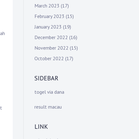
March 2023
(17)
February 2023
(15)
January 2023
(19)
lah
December 2022
(16)
November 2022
(15)
October 2022
(17)
SIDEBAR
togel via dana
result macau
rt
LINK