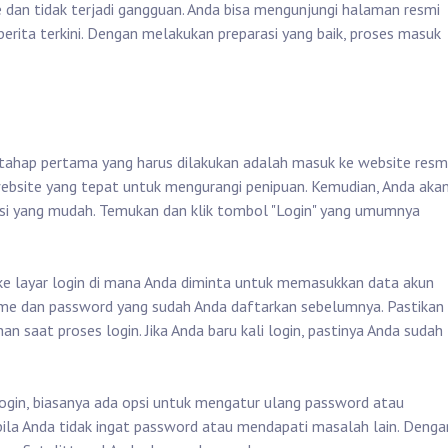
ne dan tidak terjadi gangguan. Anda bisa mengunjungi halaman resmi
rita terkini. Dengan melakukan preparasi yang baik, proses masuk
, tahap pertama yang harus dilakukan adalah masuk ke website resm
ebsite yang tepat untuk mengurangi penipuan. Kemudian, Anda aka
i yang mudah. Temukan dan klik tombol "Login" yang umumnya
ke layar login di mana Anda diminta untuk memasukkan data akun
ame dan password yang sudah Anda daftarkan sebelumnya. Pastikan
n saat proses login. Jika Anda baru kali login, pastinya Anda sudah
ogin, biasanya ada opsi untuk mengatur ulang password atau
bila Anda tidak ingat password atau mendapati masalah lain. Denga