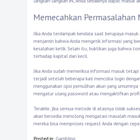
langkah-langkah ini, Anda sebaiknya dapat masuk a
Memecahkan Permasalahan 
Jika Anda terdampak kendala saat berupaya masuk k
menjamin bahwa Anda mengetik informasi yang ben
kesalahan ketik. Selain itu, buktikan juga bahwa t
terhadap kapital dan kecil.
Jika Anda sudah memeriksa informasi masuk tetapi 
terjadi setelah beberapa kali mencoba login denga
menggunakan opsi pemulihan akun yang umumnya te
mengatur ulang password atau mengaktifkan profi
Terakhir, jika semua metode di atasnya tidak sukse
akan bersedia menolong mengatasi masalah masuk A
mereka bisa memproses request Anda dengan cepat
Posted in:
Gambling